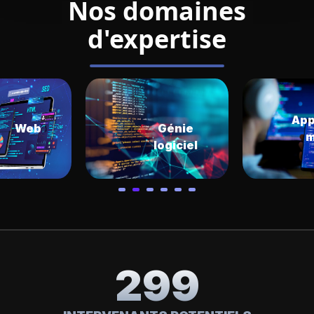
Nos domaines
d'expertise
App
Web
Génie
m
logiciel
299